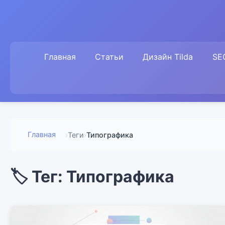
Главная
Статьи
Дизайн Tilda
SE
Главная
›
Теги
›
Типографика
🏷️ Тег: Типографика